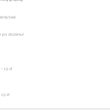
nej bieli
m po złożeniu)
 1,5 zł
1,5 zł