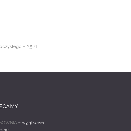
czystego – 2,5 zł
ECAMY
SOWNIA
– wyjątkowe
acje