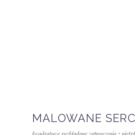
MALOWANE SER
kwadratowe rozkładane zaproszenia z niety