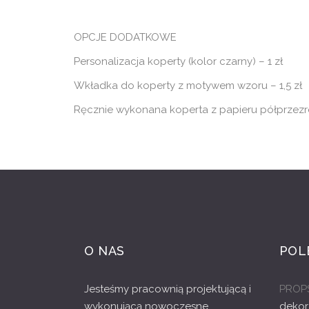
OPCJE DODATKOWE
Personalizacja koperty (kolor czarny) – 1 zł
Wkładka do koperty z motywem wzoru – 1,5 zł
Ręcznie wykonana koperta z papieru półprzezro
O NAS
POL
Jesteśmy pracownią projektującą i
PROP
wykonującą nowoczesne
dekor