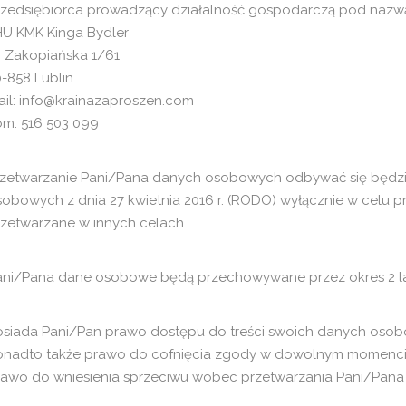
rzedsiębiorca prowadzący działalność gospodarczą pod nazw
HU KMK Kinga Bydler
. Zakopiańska 1/61
-858 Lublin
ail: info@krainazaproszen.com
om: 516 503 099
zetwarzanie Pani/Pana danych osobowych odbywać się będzie na 
sobowych z dnia 27 kwietnia 2016 r. (RODO) wyłącznie w celu
rzetwarzane w innych celach.
ani/Pana dane osobowe będą przechowywane przez okres 2 lat 
osiada Pani/Pan prawo dostępu do treści swoich danych osobo
onadto także prawo do cofnięcia zgody w dowolnym momenci
rawo do wniesienia sprzeciwu wobec przetwarzania Pani/Pan