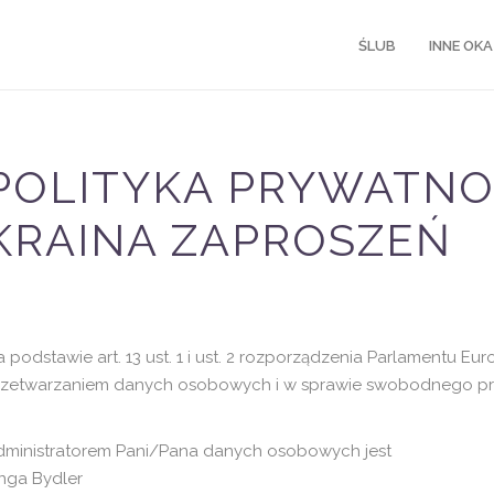
ŚLUB
INNE OKA
POLITYKA PRYWATNO
KRAINA ZAPROSZEŃ
 podstawie art. 13 ust. 1 i ust. 2 rozporządzenia Parlamentu E
rzetwarzaniem danych osobowych i w sprawie swobodnego prze
dministratorem Pani/Pana danych osobowych jest
nga Bydler