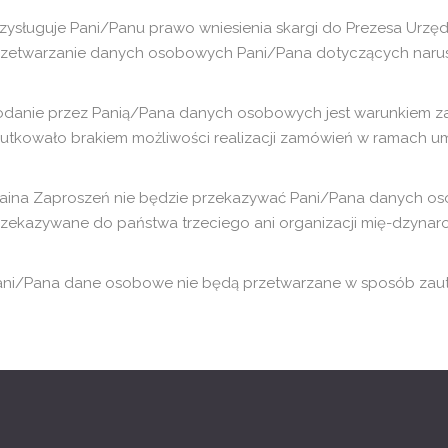
rzysługuje Pani/Panu prawo wniesienia skargi do Prezesa Urzę
rzetwarzanie danych osobowych Pani/Pana dotyczących naru
odanie przez Panią/Pana danych osobowych jest warunkiem zawa
kutkowało brakiem możliwości realizacji zamówień w ramach u
raina Zaproszeń nie będzie przekazywać Pani/Pana danych 
rzekazywane do państwa trzeciego ani organizacji mię-dzyna
ani/Pana dane osobowe nie będą przetwarzane w sposób zautom