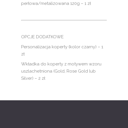
perłowa/metalizowana 120g – 1 zł
OPCJE DODATKOWE
Personalizacja koperty (kolor czarny) – 1
zł
Wkładka do koperty z motywem wzoru
uszlachetniona (Gold, Rose Gold lub
Silver) – 2 zł