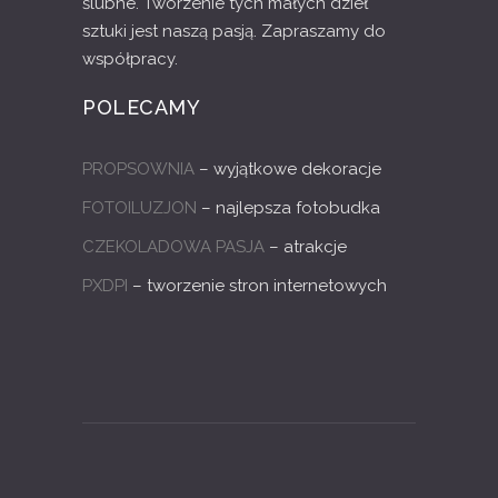
ślubne. Tworzenie tych małych dzieł
sztuki jest naszą pasją. Zapraszamy do
współpracy.
POLECAMY
PROPSOWNIA
– wyjątkowe dekoracje
FOTOILUZJON
– najlepsza fotobudka
CZEKOLADOWA PASJA
– atrakcje
PXDPI
– tworzenie stron internetowych