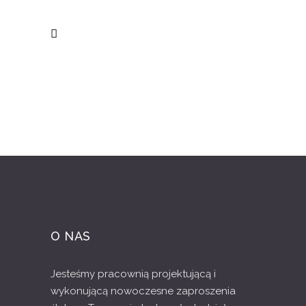
O NAS
Jesteśmy pracownią projektującą i
wykonującą nowoczesne zaproszenia